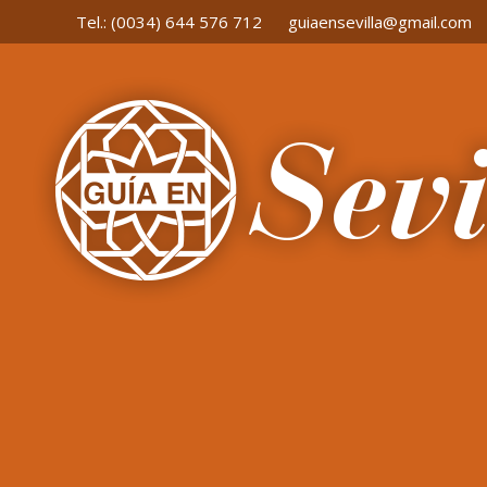
Tel.:
(0034) 644 576 712
guiaensevilla@gmail.com