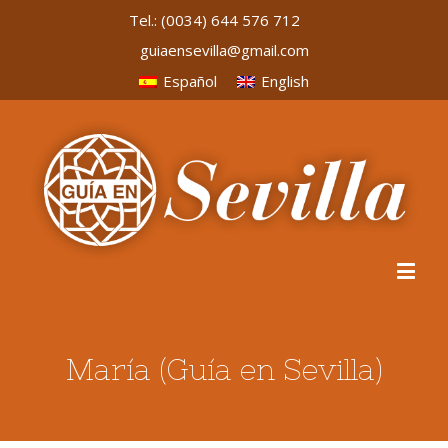
Tel.:
(0034) 644 576 712
guiaensevilla@gmail.com
Español
English
María (Guía en Sevilla)